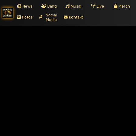
News
Band
Musik
Live
Merch
Social
Fotos
Kontakt
Media